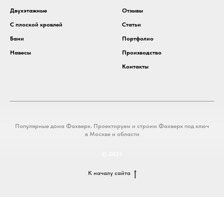
Двухэтажные
Отзывы
С плоской кровлей
Статьи
Бани
Портфолио
Навесы
Производство
Контакты
Популярные дома Фахверк. Проектируем и строим Фахверк под ключ
в Москве и области
© 2025
К началу сайта