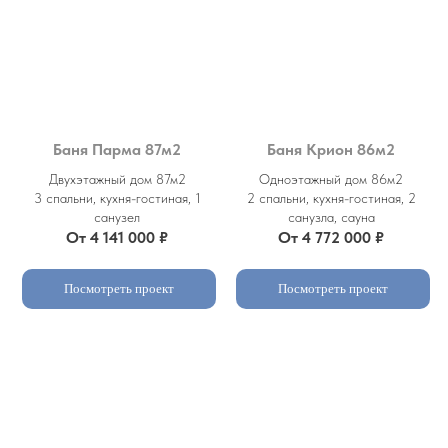
Баня Парма 87м2
Баня Крион 86м2
Двухэтажный дом 87м2
Одноэтажный дом 86м2
3 спальни, кухня-гостиная, 1
2 спальни, кухня-гостиная, 2
санузел
санузла, сауна
От 4 141 000 ₽
От 4 772 000 ₽
Посмотреть проект
Посмотреть проект