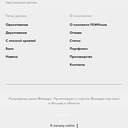
персональных данных
Типы домов
О компании
Одноэтажные
О компании F&MHouse
Двухэтажные
Отзывы
С плоской кровлей
Статьи
Бани
Портфолио
Навесы
Производство
Контакты
Популярные дома Фахверк. Проектируем и строим Фахверк под ключ
в Москве и области
© 2025
К началу сайта