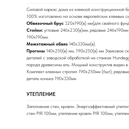
Силовой каркас дома из клееной конструкционной б
100% изготовлено на основе европейских клеевых си
Обвязочный брус
320х190(в) мм(для свайного фунд
Стойки:
угловые 246х230(в)мм, рядовые 246х190мм
190х190мм.
Межэтажный обвяз
140х330мм(в).
Прогоны
140х250(в) мм, 190х250(в) мм Замковое с
деталей с заводской обработкой на станках Hundeg
порода древесины ель. Мощный конструктив виден в
Комплект клееных стропил 190х250мм (6шт), рядовые
деталь конька 190х330мм
УТЕПЛЕНИЕ
Заполнение стен, кровли: Энергоэффективный утеплит
стен PIR 100мм, утепление кровли PIR 100мм, утепле