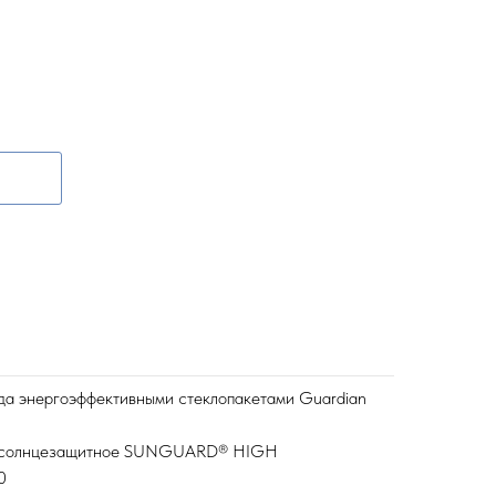
а энергоэффективными стеклопакетами Guardian
е солнцезащитное SUNGUARD® HIGH
0