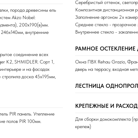
Серебристый оттенок, светоп
Композитная дистанционная р
алки, порода древесины ель
Заполнение аргоном 2х камер
стем Akzo Nobel:
Среднее стекло - прозрачное
амента), 200х190(в)мм.
Внутреннее стекло - закален
 246х140мм, внутренние
РАМНОЕ ОСТЕКЛЕНИЕ
крытое соединение всех
ger K2, SHMIDLER. Сорт 1,
Окна ПВХ Rehau Grazio, Франц
 интерьере и на фасадах
дверь на террасу, входная ме
 стропила доска 45х195мм,
ЛЕСТНИЦА ОДНОПРОЛ
КРЕПЕЖНЫЕ И РАСХО
ель PIR панель. Утепление
Для сборки домокомплекта (п
ние полов PIR 100мм.
крепеж)