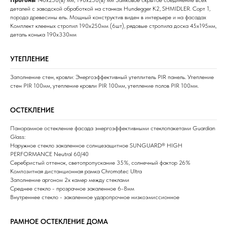
деталей с заводской обработкой на станках Hundegger K2, SHMIDLER. Сорт 1,
порода древесины ель. Мощный конструктив виден в интерьере и на фасадах
Комплект клееных стропил 190х250мм (6шт), рядовые стропила доска 45х195мм,
деталь конька 190х330мм
УТЕПЛЕНИЕ
Заполнение стен, кровли: Энергоэффективный утеплитель PIR панель. Утепление
стен PIR 100мм, утепление кровли PIR 100мм, утепление полов PIR 100мм.
ОСТЕКЛЕНИЕ
Панорамное остекление фасада энергоэффективными стеклопакетами Guardian
Glass:
Наружное стекло закаленное солнцезащитное SUNGUARD® HIGH
PERFORMANCE Neutral 60/40
Серебристый оттенок, светопропускание 35%, солнечный фактор 26%
Композитная дистанционная рамка Chromatec Ultra
Заполнение аргоном 2х камер между стеклами
Среднее стекло - прозрачное закаленное 6-8мм
Внутреннее стекло - закаленное ударопрочное низкоэмиссионное
РАМНОЕ ОСТЕКЛЕНИЕ ДОМА