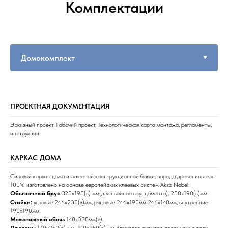
Комплектации
ПРОЕКТНАЯ ДОКУМЕНТАЦИЯ
Эскизный проект, Рабочий проект, Технологическая карта монтажа, регламенты,
инструкции
КАРКАС ДОМА
Силовой каркас дома из клееной конструкционной балки, порода древесины ель
100% изготовлено на основе европейских клеевых систем Akzo Nobel:
Обвязочный брус
320х190(в) мм(для свайного фундамента), 200х190(в)мм.
Стойки:
угловые 246х230(в)мм, рядовые 246х190мм 246х140мм, внутренние
190х190мм.
Межэтажный обвяз
140х330мм(в).
Прогоны
140х250(в) мм, 190х250(в) мм Замковое скрытое соединение всех