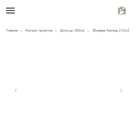
Главная
→
Каталог проектов
→
Дома до 300м2
→
Фахверк Каскад 233м2