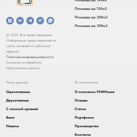
Площадь до 100м2
Площадь до 150м2
Площадь до 200м2
Площадь до 300м2
© 2025. Все права защищены
Информация, представленная на
сайте, не является публичной
офертой.
Политика конфиденциальности
Согласие на обработку
персональных данных
Типы домов
О компании
Одноэтажные
О компании F&MHouse
Двухэтажные
Отзывы
С плоской кровлей
Статьи
Бани
Портфолио
Навесы
Производство
Контакты